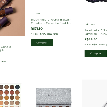
4 cores
Blush Multifuncional Baked -
Obsidian - Carved in Marble -
4 cores
Ruby rose
R$31,90
Iluminador E S
Obsidian - Ruby
4
x
de
R$7,98
sem juros
R$38,90
Comprar
4
x
de
R$9,73
sem j
 Gontijo -
) 7ml
Comprar
juros