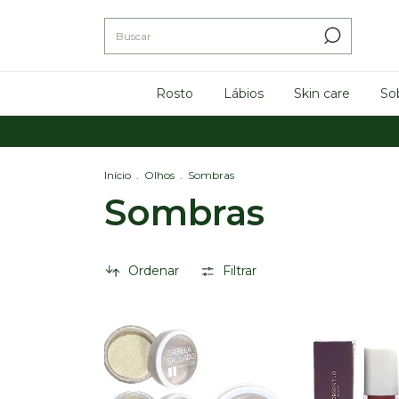
Rosto
Lábios
Skin care
So
Início
.
Olhos
.
Sombras
Sombras
Ordenar
Filtrar