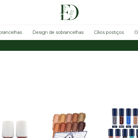
brancelhas
Design de sobrancelhas
Cílios postiços
O