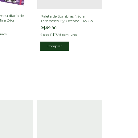
meu diaria de
Paleta de Sombras Nádia
ira 24g
Tambasco By Océane - To Go
Fire 7,2g
R$69,90
uros
4
x
de
R$17,48
sem juros