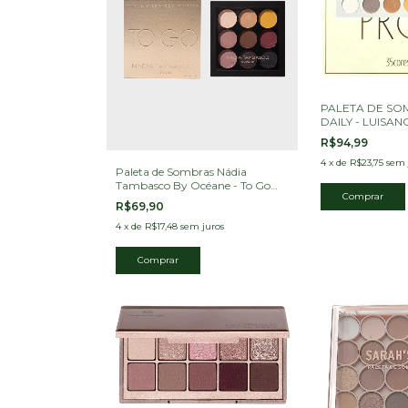
PALETA DE SO
DAILY - LUISAN
R$94,99
4
x
de
R$23,75
sem 
Paleta de Sombras Nádia
Tambasco By Océane - To Go
Matte 7,2g
R$69,90
4
x
de
R$17,48
sem juros