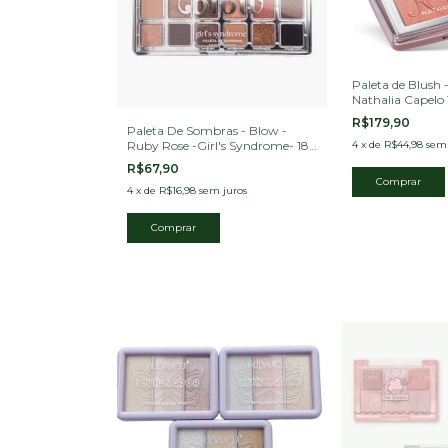
Paleta de Blush 
Nathalia Capelo 
R$179,90
Paleta De Sombras - Blow -
4
x
de
R$44,98
sem 
Ruby Rose -Girl's Syndrome- 18
cores
R$67,90
4
x
de
R$16,98
sem juros