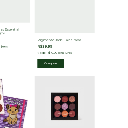
as Essential
UTY
Pigmento Jade - Anairana
R$39,99
 juros
4
x
de
R$10,00
sem juros