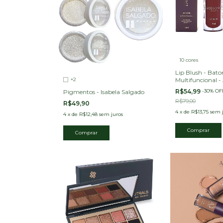
10 cores
Lip Blush - Bat
+2
Multifuncional -
R$54,99
-
30
%
OF
Pigmentos - Isabela Salgado
R$79,00
R$49,90
4
x
de
R$13,75
sem 
4
x
de
R$12,48
sem juros
Comprar
Comprar