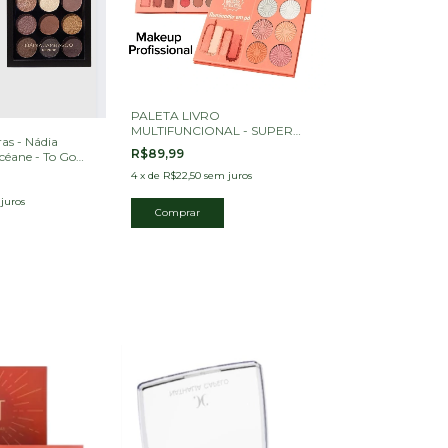
PALETA LIVRO
MULTIFUNCIONAL - SUPER
as - Nádia
PODERES
R$89,99
éane - To Go
4
x
de
R$22,50
sem juros
juros