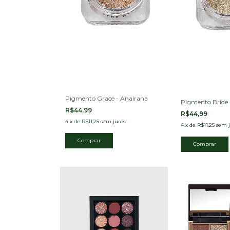
Pigmento Grace - Anairana
Pigmento Bride 
R$44,99
R$44,99
4
x
de
R$11,25
sem juros
4
x
de
R$11,25
sem j