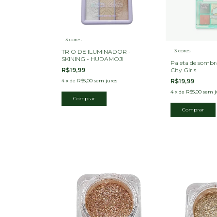
3 cores
3 cores
TRIO DE ILUMINADOR -
SKINING - HUDAMOJI
Paleta de sombra
R$19,99
City Girls
4
x
de
R$5,00
sem juros
R$19,99
4
x
de
R$5,00
sem j
Comprar
Comprar