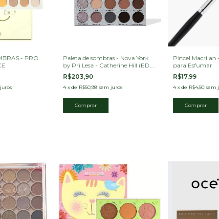
MBRAS - PRO
Paleta de sombras - Nova York
Pincel Macrilan 
CE
by Pri Lesa - Catherine Hill (ED.
para Esfumar
LIMITADA)
R$203,90
R$17,99
juros
4
x
de
R$50,98
sem juros
4
x
de
R$4,50
sem j