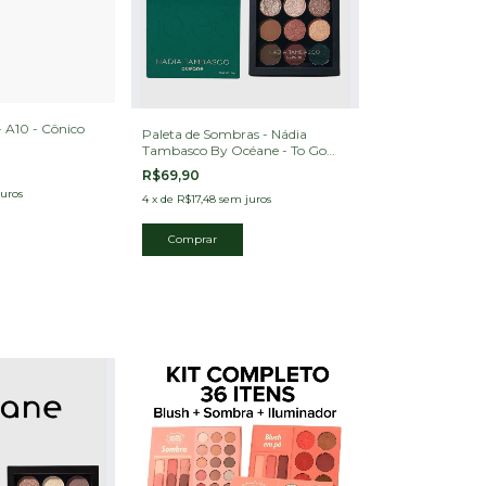
- A10 - Cônico
Paleta de Sombras - Nádia
Tambasco By Océane - To Go
Trendy 7,2g
R$69,90
uros
4
x
de
R$17,48
sem juros