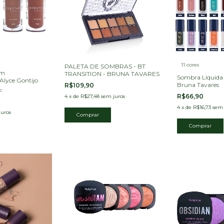
11 cores
PALETA DE SOMBRAS - BT
om
TRANSITION - BRUNA TAVARES
Sombra Líquida 2
 Alyce Gontijo
Bruna Tavares
R$109,90
F
R$66,90
4
x
de
R$27,48
sem juros
4
x
de
R$16,73
sem 
juros
Comprar