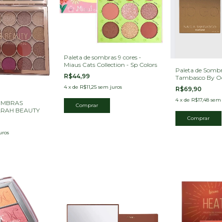
Paleta de sombras 9 cores -
Miaus Cats Collection - Sp Colors
Paleta de Sombr
R$44,99
Tambasco By Oc
Basic 7,2g
4
x
de
R$11,25
sem juros
R$69,90
4
x
de
R$17,48
sem 
OMBRAS
Comprar
ARAH BEAUTY
uros