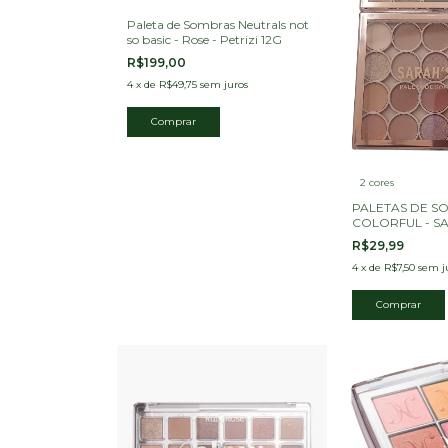
Paleta de Sombras Neutrals not
so basic - Rose - Petrizi 12G
R$199,00
4
x
de
R$49,75
sem juros
2 cores
PALETAS DE S
COLORFUL - S
R$29,99
4
x
de
R$7,50
sem j
Comprar