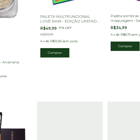
Paleta sombras 
PALETA MULTIFUNCIONAL
maquiagem -Saf
LOVE RAIN - EDIÇÃO LIMITADA
COPA
R$34,99
R$49,99
-
17
%
OFF
R$59,99
4
x
de
R$8,75
sem j
4
x
de
R$12,50
sem juros
- Anairana
uros