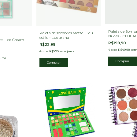
Paleta de Sombr
Paleta de sombras Matte - Seu
Nudes - CLBEA
estilo - Ludurana
s - Ice Cream -
R$199,90
R$22,99
4
x
de
R$49,98
sem
4
x
de
R$5,75
sem juros
uros