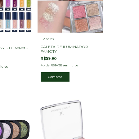
2 cores
PALETA DE ILUMINADOR
x1 - BT Velvet -
FAMOTY
R$59,90
4
x
de
R$14,98
sem juros
juros
Comprar