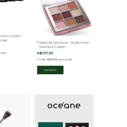
ombra Cream -
rose
Paleta de Sombras - Nude Glam
- Nathalia Capelo
uros
R$197,90
4
x
de
R$49,48
sem juros