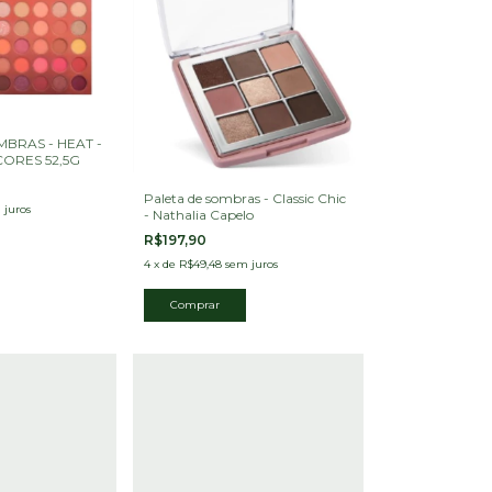
BRAS - HEAT -
CORES 52,5G
Paleta de sombras - Classic Chic
 juros
- Nathalia Capelo
R$197,90
4
x
de
R$49,48
sem juros