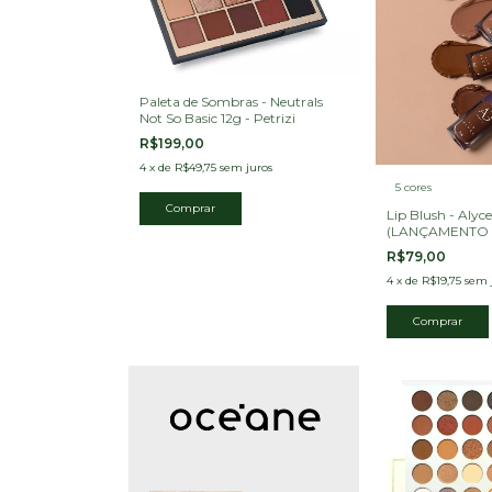
Paleta de Sombras - Neutrals
Not So Basic 12g - Petrizi
R$199,00
4
x
de
R$49,75
sem juros
5 cores
Lip Blush - Alyce
(LANÇAMENTO 
R$79,00
4
x
de
R$19,75
sem 
Comprar