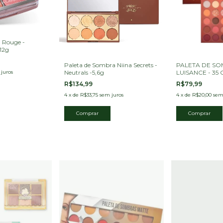
- Rouge -
12g
Paleta de Sombra Niina Secrets -
PALETA DE SOM
juros
Neutrals -5,6g
LUISANCE - 35 
R$134,99
R$79,99
4
x
de
R$33,75
sem juros
4
x
de
R$20,00
sem