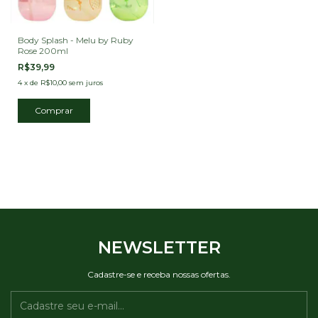
Body Splash - Melu by Ruby
Rose 200ml
R$39,99
4
x
de
R$10,00
sem juros
Comprar
NEWSLETTER
Cadastre-se e receba nossas ofertas.