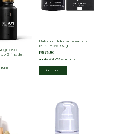
Bálsamo Hidratante Facial -
Make More 100g
 AQUOSO -
R$75,90
go Brilho de
4
x
de
R$18,98
sem juros
 juros