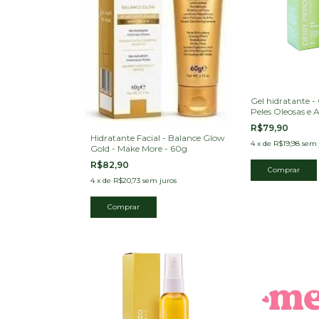
Gel hidratante -
Peles Oleosas e A
Perozzo
R$79,90
Hidratante Facial - Balance Glow
4
x
de
R$19,98
sem 
Gold - Make More - 60g
R$82,90
4
x
de
R$20,73
sem juros