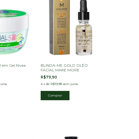
al em Gel Nivea
BLINDA-ME GOLD OLÉO
FACIAL MAKE MORE
R$79,90
juros
4
x
de
R$19,98
sem juros