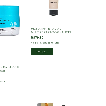
HIDRATANTE FACIAL
MULTIREPARADOR - ANGEL
WINGS BY PRI LESSA -
R$79,90
CATHARINE HILL
4
x
de
R$19,98
sem juros
 Facial - Vult
100g
uros