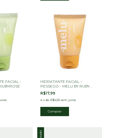
E FACIAL -
HIDRATANTE FACIAL -
 RUBYROSE
PESSEGO - MELU BY RUBY
ROSE
R$17,99
uros
4
x
de
R$4,50
sem juros
Esgotado