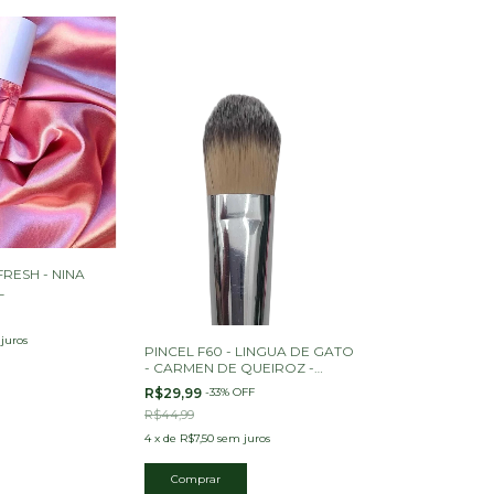
RESH - NINA
L
juros
PINCEL F60 - LINGUA DE GATO
- CARMEN DE QUEIROZ -
MAKEME COSMETIC
R$29,99
-
33
%
OFF
R$44,99
4
x
de
R$7,50
sem juros