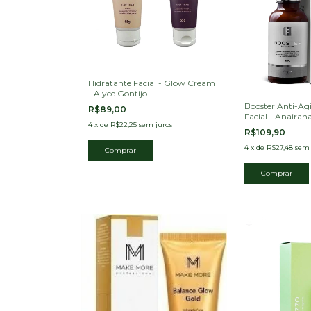
Hidratante Facial - Glow Cream
- Alyce Gontijo
Booster Anti-A
R$89,00
Facial - Anaira
4
x
de
R$22,25
sem juros
R$109,90
4
x
de
R$27,48
sem 
Comprar