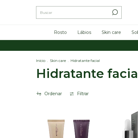
Rosto
Lábios
Skin care
So
Início
.
Skin care
.
Hidratante facial
Hidratante facia
Ordenar
Filtrar