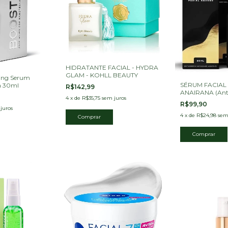
HIDRATANTE FACIAL - HYDRA
GLAM - KOHLL BEAUTY
ging Serum
SÉRUM FACIAL
na 30ml
R$142,99
ANAIRANA (Anti
4
x
de
R$35,75
sem juros
Unicórnio)
R$99,90
juros
4
x
de
R$24,98
sem