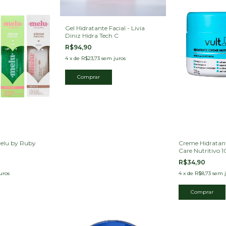
Gel Hidratante Facial - Livia
Diniz Hidra Tech C
R$94,90
4
x
de
R$23,73
sem juros
Melu by Ruby
Creme Hidratante
Care Nutritivo 
R$34,90
uros
4
x
de
R$8,73
sem j