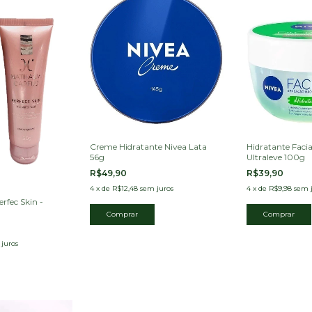
Creme Hidratante Nivea Lata
Hidratante Faci
56g
Ultraleve 100g
R$49,90
R$39,90
4
x
de
R$12,48
sem juros
4
x
de
R$9,98
sem 
erfec Skin -
juros