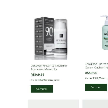
Emulsão Hidratan
Despigmentante Noturno
Care - Catharine 
Anairana Make Up
R$59,90
R$149,99
4
x
de
R$14,98
sem 
4
x
de
R$37,50
sem juros