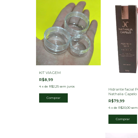
KIT VIAGEM
R$8,99
4
x
de
R$2,25
sem juros
Hidrante facial P
Nathalia Capelo
R$79,99
4
x
de
R$20,00
sem 