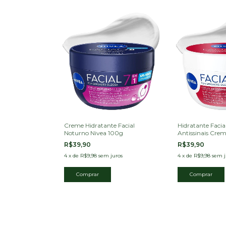
Creme Hidratante Facial
Hidratante Facia
Noturno Nivea 100g
Antissinais Cre
R$39,90
R$39,90
4
x
de
R$9,98
sem juros
4
x
de
R$9,98
sem j