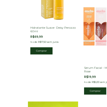
Hidratante Suave- Deisy Perozzo
60ml
R$69,99
4
x
de
R$17,50
sem juros
Serum Facial - 
Rose
R$19,99
4
x
de
R$5,00
sem j
Comprar