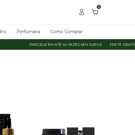
0
lho
Perfumaria
Como Comprar
PARCELE EM ATÉ 4x VEZES SEM JUROS
FRETE GRÁTIS NAS COMPRAS 