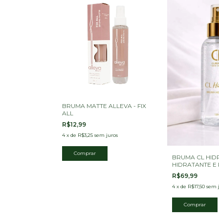
BRUMA MATTE ALLEVA - FIX
ALL
R$12,99
4
x
de
R$3,25
sem juros
BRUMA CL HIDR
HIDRATANTE E 
CLBEAUTY
R$69,99
4
x
de
R$17,50
sem 