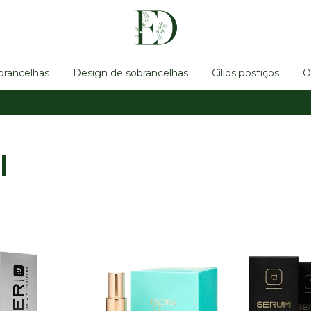
brancelhas
Design de sobrancelhas
Cílios postiços
O
l