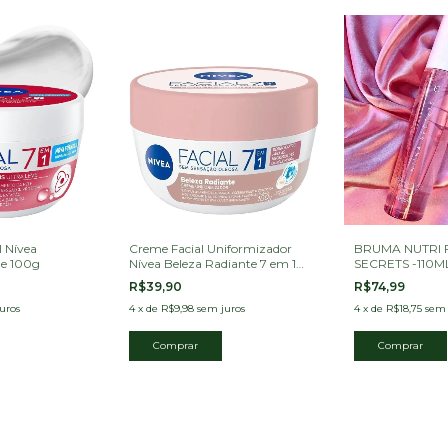
l Nívea
Creme Facial Uniformizador
BRUMA NUTRI F
me 100g
Nívea Beleza Radiante 7 em 1
SECRETS -110M
100g
R$39,90
R$74,99
uros
4
x
de
R$9,98
sem juros
4
x
de
R$18,75
sem 