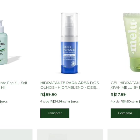
te Facial - Self
HIDRATANTE PARA ÁREA DOS
GEL HIDRATANT
Hill
OLHOS - HIDRABLEND - DEISY
KIWI- MELU BY
PEROZZO
R$99,90
R$17,99
juros
4
x
de
R$24,98
sem juros
4
x
de
R$4,50
sem j