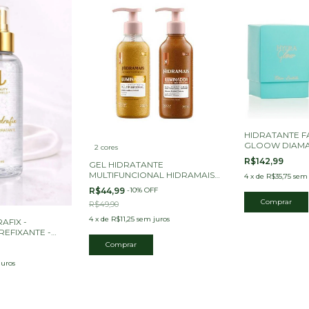
HIDRATANTE F
GLOOW DIAMA
2 cores
BEAUTY
R$142,99
GEL HIDRATANTE
MULTIFUNCIONAL HIDRAMAIS -
4
x
de
R$35,75
sem 
BIOCAP LABORATORIO
R$44,99
-
10
%
OFF
260ML
R$49,90
4
x
de
R$11,25
sem juros
AFIX -
REFIXANTE -
Comprar
juros