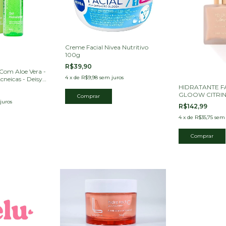
Creme Facial Nivea Nutritivo
100g
R$39,90
 Com Aloe Vera -
4
x
de
R$9,98
sem juros
cneicas - Deisy
HIDRATANTE F
GLOOW CITRIN
juros
BEAUTY
R$142,99
4
x
de
R$35,75
sem 