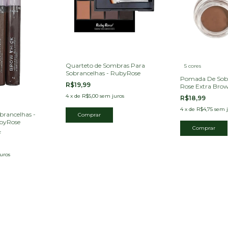
Quarteto de Sombras Para
5 cores
Sobrancelhas - RubyRose
Pomada De Sob
R$19,99
Rose Extra Brow
4
x
de
R$5,00
sem juros
R$18,99
4
x
de
R$4,75
sem j
brancelhas -
ubyRose
Comprar
F
uros