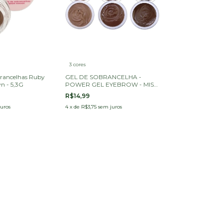
3 cores
rancelhas Ruby
GEL DE SOBRANCELHA -
n - 5,3G
POWER GEL EYEBROW - MISS
LARY
R$14,99
uros
4
x
de
R$3,75
sem juros