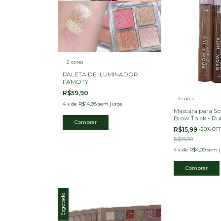
2 cores
PALETA DE ILUMINADOR
FAMOTY
R$59,90
3 cores
4
x
de
R$14,98
sem juros
Mascára para So
Brow Thick - R
Comprar
R$15,99
-
20
%
OF
R$19,99
4
x
de
R$4,00
sem j
Comprar
Esgotado