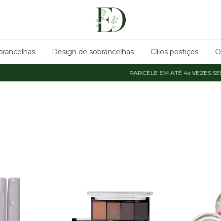
brancelhas
Design de sobrancelhas
Cílios postiços
O
PARCELE EM ATÉ 4x VEZES SEM 