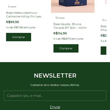
5 cores
Base Média cobertura -
Catharine Hill by Pri Lessa
13 cores
- Angel Wings
6 core
R$69,90
Base líquida- Bruna
Base L
Tavares BT Skin - 40ml
4
x
de
R$17,48
sem juros
Pháll
R$114,90
R$29
Comprar
4
x
de
R$28,73
sem juros
4
x
de
R
Comprar
C
NEWSLETTER
Cadastre-se e receba nossas ofertas.