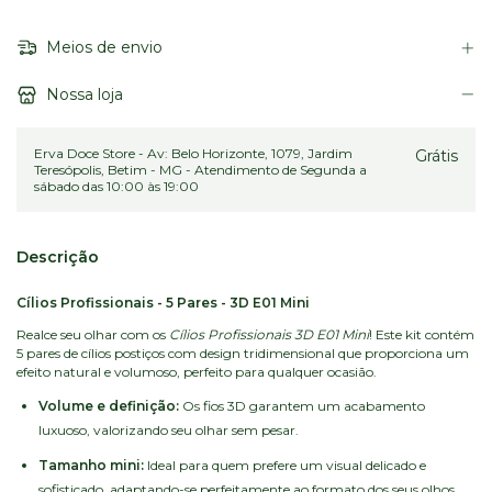
Meios de envio
Nossa loja
Erva Doce Store - Av: Belo Horizonte, 1079, Jardim
Grátis
Teresópolis, Betim - MG - Atendimento de Segunda a
sábado das 10:00 às 19:00
Descrição
Cílios Profissionais - 5 Pares - 3D E01 Mini
Realce seu olhar com os
Cílios Profissionais 3D E01 Mini
! Este kit contém
5 pares de cílios postiços com design tridimensional que proporciona um
efeito natural e volumoso, perfeito para qualquer ocasião.
Volume e definição:
Os fios 3D garantem um acabamento
luxuoso, valorizando seu olhar sem pesar.
Tamanho mini:
Ideal para quem prefere um visual delicado e
sofisticado, adaptando-se perfeitamente ao formato dos seus olhos.